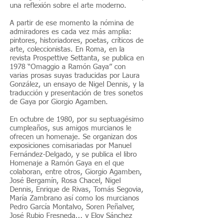
una reflexión sobre el arte moderno.
A partir de ese momento la nómina de
admiradores es cada vez más amplia:
pintores, historiadores, poetas, críticos de
arte, coleccionistas. En Roma, en la
revista Prospettive Settanta, se publica en
1978 “Omaggio a Ramón Gaya” con
varias prosas suyas traducidas por Laura
González, un ensayo de Nigel Dennis, y la
traducción y presentación de tres sonetos
de Gaya por Giorgio Agamben.
En octubre de 1980, por su septuagésimo
cumpleaños, sus amigos murcianos le
ofrecen un homenaje. Se organizan dos
exposiciones comisariadas por Manuel
Fernández-Delgado, y se publica el libro
Homenaje a Ramón Gaya en el que
colaboran, entre otros, Giorgio Agamben,
José Bergamín, Rosa Chacel, Nigel
Dennis, Enrique de Rivas, Tomás Segovia,
María Zambrano así como los murcianos
Pedro García Montalvo, Soren Peñalver,
José Rubio Fresneda... y Eloy Sánchez