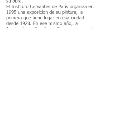
su obra.
El Instituto Cervantes de París organiza en
1995 una exposición de su pintura, la
primera que tiene lugar en esa ciudad
desde 1928. En ese mismo año, la
Academia de España en Roma presentará
una exposición de su obra. Después del
fallecimiento del pintor se celebrará otra
exposición en Italia, esta vez en el
Instituto Cervantes de Nápoles.
En 1996, en Pre-Textos, aparece su
personalísimo ensayo Naturalidad del arte
y artificialidad de la crítica, reimpreso en
diversas ocasiones en años posteriores.
El Ministerio de Cultura le concede en
1997 el Premio Nacional de Artes
Plásticas. En la Biblioteca Nacional de
Madrid, se inaugura la exposición “Ramón
Gaya y los libros”. En 1999, es investido
doctor honoris causa por la Universidad de
Murcia. En el Instituto Valenciano de Arte
Moderno, que dirige Juan Manuel Bonet, y
patrocinada por la Generalitat Valenciana,